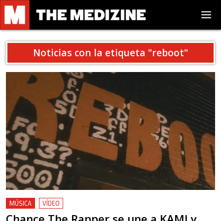
Noticias con la etiqueta "
reboot
"
MÚSICA
VÍDEO
Chance The Rapper se une a KAMI y