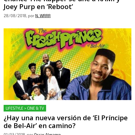
Joey Purp en ‘Reboot’
28/08/2018
, por
N. WRRR
LIFESTYLE > CINE & TV
¿Hay una nueva versión de ‘El Príncipe
de Bel-Air’ en camino?
01/03/2018
, por
Oscar Almagro