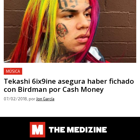
MÚSICA
Tekashi 6ix9ine asegura haber fichado
con Birdman por Cash Money
07/02/2018
, por
Jon García