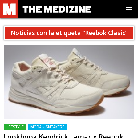
Noticias con la etiqueta "
Reebok Clasic
"
LIFESTYLE
MODA > SNEAKERS
Lookbook Kendrick Lamar x Reebok