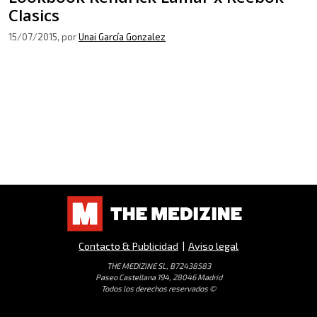
Clasics
15/07/2015
, por
Unai García Gonzalez
Contacto & Publicidad
|
Aviso legal
THE MEDIZINE SL, B72438583
Paseo Castellana 194, 28046 Madrid
Todos los derechos reservados ©