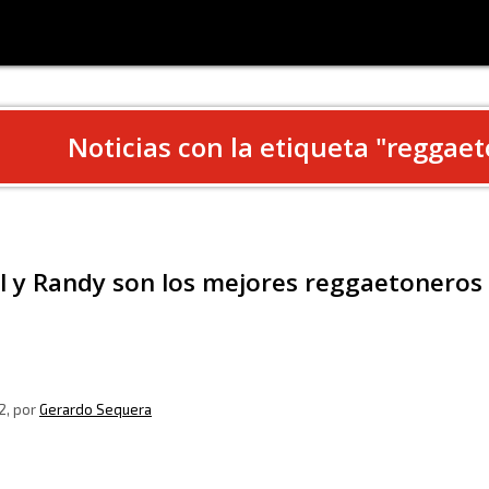
Noticias con la etiqueta "
reggaet
l y Randy son los mejores reggaetoneros d
2
, por
Gerardo Sequera