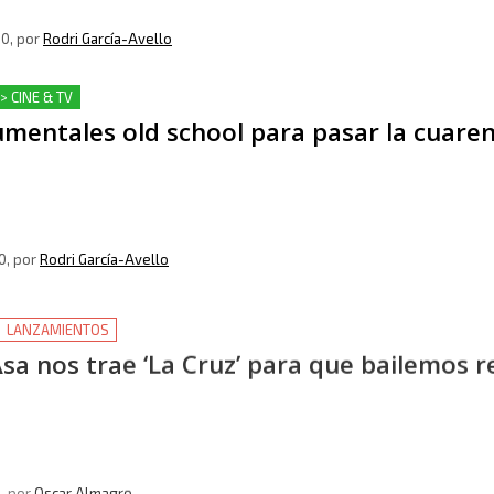
20
, por
Rodri García-Avello
> CINE & TV
umentales old school para pasar la cuare
0
, por
Rodri García-Avello
LANZAMIENTOS
sa nos trae ‘La Cruz’ para que bailemos r
9
, por
Oscar Almagro