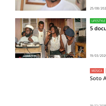
25/08/20
LIFESTYLE 
5 doc
19/03/202
MÚSICA
Soto A
19/12/201