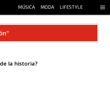
MÚSICA
MODA
LIFESTYLE
ón
"
e la historia?