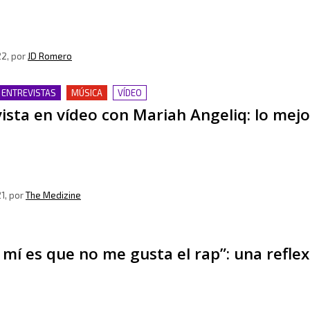
22
, por
JD Romero
 ENTREVISTAS
MÚSICA
VÍDEO
ista en vídeo con Mariah Angeliq: lo mejo
1
, por
The Medizine
 mí es que no me gusta el rap”: una refle