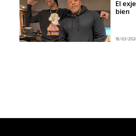
El exj
bien
18/03/202