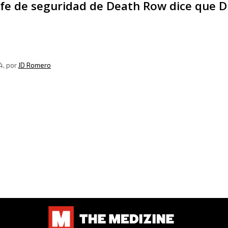
efe de seguridad de Death Row dice que D
4
, por
JD Romero