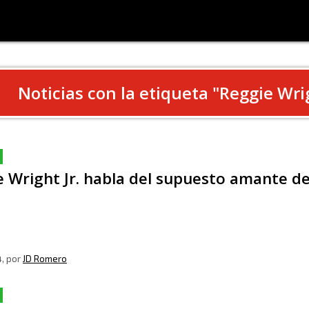
Noticias con la etiqueta "
Reggie Wrig
 Wright Jr. habla del supuesto amante de
4
, por
JD Romero