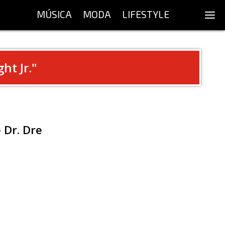
MÚSICA
MODA
LIFESTYLE
ht Jr.
"
 Dr. Dre