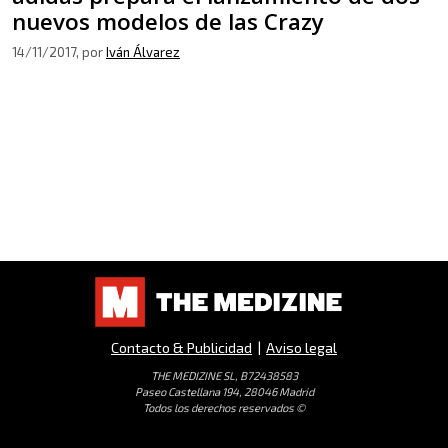
nuevos modelos de las Crazy
14/11/2017
, por
Iván Álvarez
Contacto & Publicidad
|
Aviso legal
THE MEDIZINE SL, B72438583
Paseo Castellana 194, 28046 Madrid
Todos los derechos reservados ©