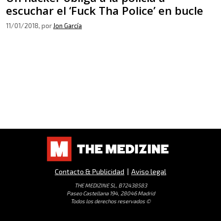
escuchar el ‘Fuck Tha Police’ en bucle
11/01/2018
, por
Jon García
Contacto & Publicidad
|
Aviso legal
THE MEDIZINE SL, B72438583
Paseo Castellana 194, 28046 Madrid
Todos los derechos reservados ©