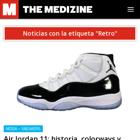
Noticias con la etiqueta "
Retro
"
MODA > SNEAKERS
Air Jordan 11: historia, colorways y