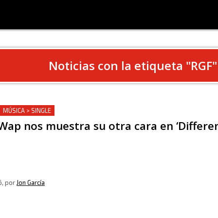
Noticias con la etiqueta "
RGF
"
MÚSICA > SINGLE
Wap nos muestra su otra cara en ‘Differe
6
, por
Jon García