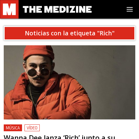
Noticias con la etiqueta "
Rich
"
MÚSICA
VÍDEO
Wanna Dee lanza ‘Rich’ junto a su