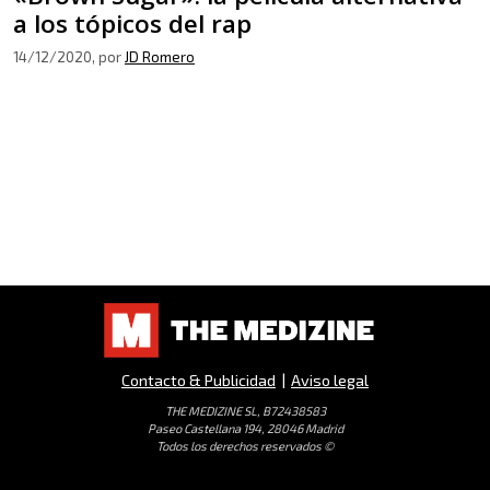
a los tópicos del rap
14/12/2020
, por
JD Romero
Contacto & Publicidad
|
Aviso legal
THE MEDIZINE SL, B72438583
Paseo Castellana 194, 28046 Madrid
Todos los derechos reservados ©