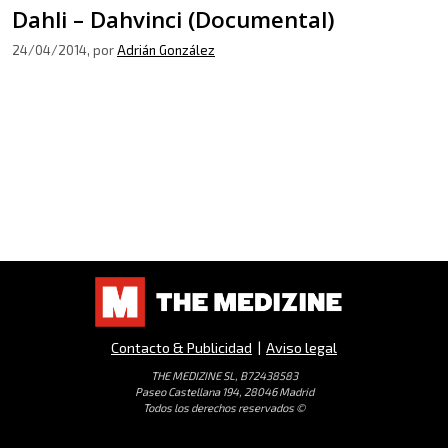
Dahli – Dahvinci (Documental)
24/04/2014
, por
Adrián González
Contacto & Publicidad
|
Aviso legal
THE MEDIZINE SL, B72438583
Paseo Castellana 194, 28046 Madrid
Todos los derechos reservados ©