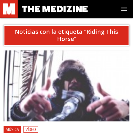
Noticias con la etiqueta "
Riding This
Horse
"
MÚSICA
VÍDEO