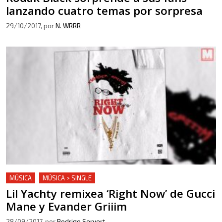
lanzando cuatro temas por sorpresa
29/10/2017
, por
N. WRRR
MÚSICA
MÚSICA > SINGLE
Lil Yachty remixea ‘Right Now’ de Gucci
Mane y Evander Griiim
28/09/2017
, por
Rodrigo Servert