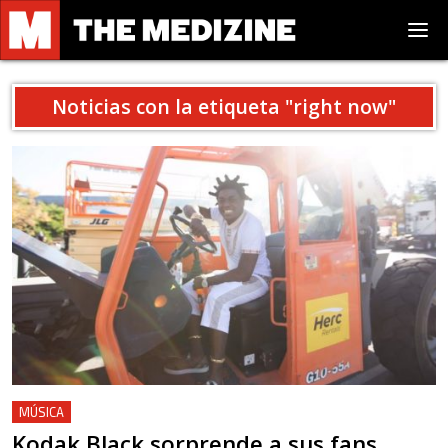
Noticias con la etiqueta "
right now
"
MÚSICA
Kodak Black sorprende a sus fans