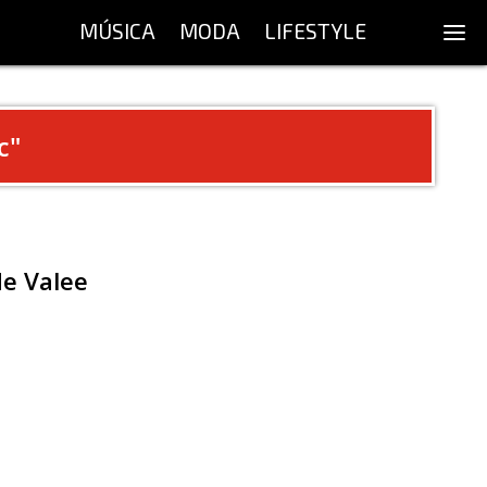
MÚSICA
MODA
LIFESTYLE
c
"
de Valee