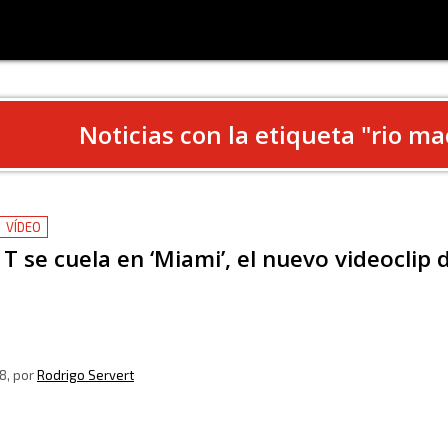
Noticias con la etiqueta "
rio ma
VÍDEO
T se cuela en ‘Miami’, el nuevo videoclip 
8
, por
Rodrigo Servert