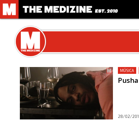
MÚSICA
Pusha 
28/02/201