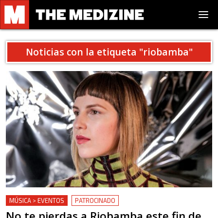
Noticias con la etiqueta "
riobamba
"
MÚSICA > EVENTOS
PATROCINADO
No te pierdas a Riobamba este fin de