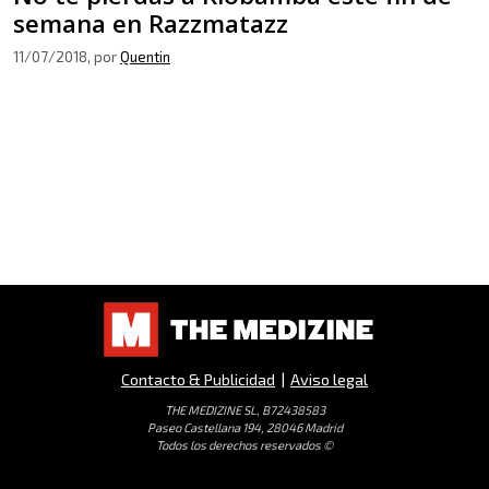
semana en Razzmatazz
11/07/2018
, por
Quentin
Contacto & Publicidad
|
Aviso legal
THE MEDIZINE SL, B72438583
Paseo Castellana 194, 28046 Madrid
Todos los derechos reservados ©