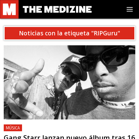
Noticias con la etiqueta "
RIPGuru
"
MÚSICA
Gang Starr lanzan nuevo álbum tras 16