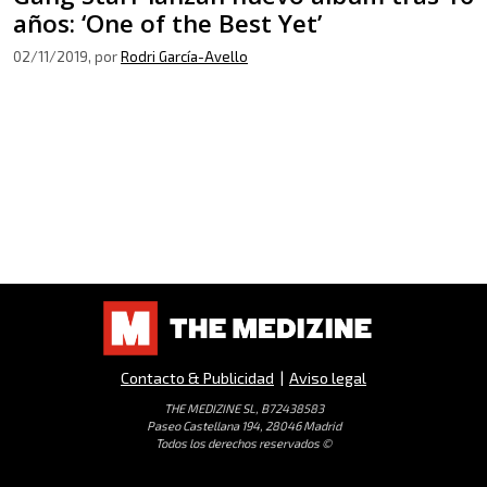
años: ‘One of the Best Yet’
02/11/2019
, por
Rodri García-Avello
Contacto & Publicidad
|
Aviso legal
THE MEDIZINE SL, B72438583
Paseo Castellana 194, 28046 Madrid
Todos los derechos reservados ©