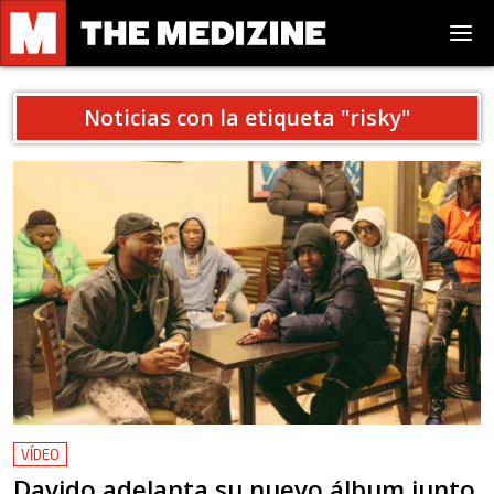
Noticias con la etiqueta "
risky
"
VÍDEO
Davido adelanta su nuevo álbum junto