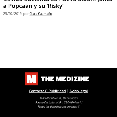
a Popcaan y su ‘Risky’
25/10/2019
, por
Clara Caamaño
Contacto & Publicidad
|
Aviso legal
THE MEDIZINE SL, B72438583
Paseo Castellana 194, 28046 Madrid
Todos los derechos reservados ©