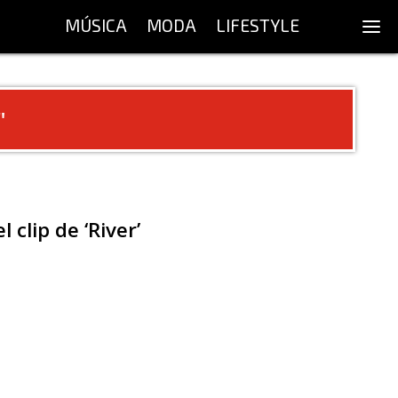
MÚSICA
MODA
LIFESTYLE
"
clip de ‘River’