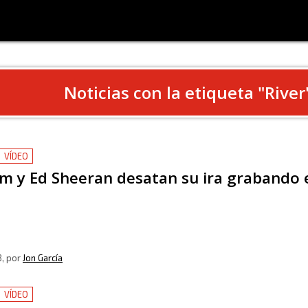
Noticias con la etiqueta "
River
VÍDEO
 y Ed Sheeran desatan su ira grabando el 
8
, por
Jon García
VÍDEO