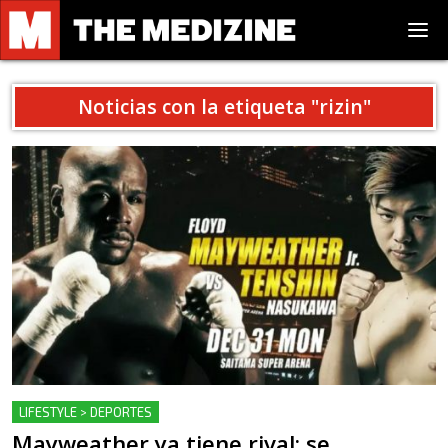
Noticias con la etiqueta "
rizin
"
LIFESTYLE > DEPORTES
Mayweather ya tiene rival: se