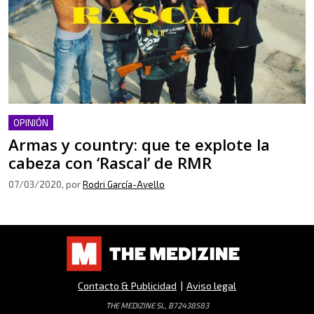
OPINIÓN
Armas y country: que te explote la
cabeza con ‘Rascal’ de RMR
07/03/2020
, por
Rodri García-Avello
Contacto & Publicidad
|
Aviso legal
THE MEDIZINE SL, B72438583