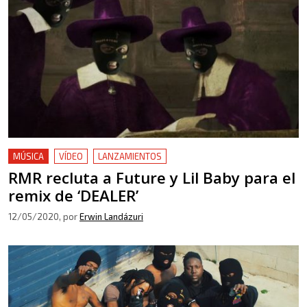
MÚSICA
VÍDEO
LANZAMIENTOS
RMR recluta a Future y Lil Baby para el
remix de ‘DEALER’
12/05/2020
, por
Erwin Landázuri