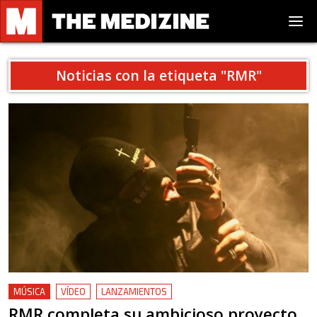
Noticias con la etiqueta "
RMR
"
MÚSICA
VÍDEO
LANZAMIENTOS
RMR completa su ambicioso proyecto