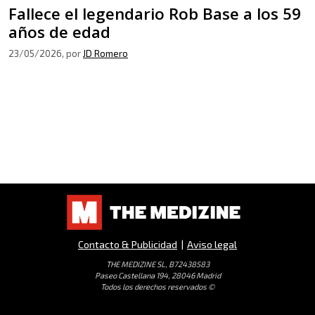
Fallece el legendario Rob Base a los 59
años de edad
23/05/2026
, por
JD Romero
Contacto & Publicidad
|
Aviso legal
THE MEDIZINE SL, B72438583
Paseo Castellana 194, 28046 Madrid
Todos los derechos reservados ©