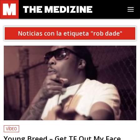
Noticias con la etiqueta "
rob dade
"
VÍDEO
Young Breed – Get TF Out My Face