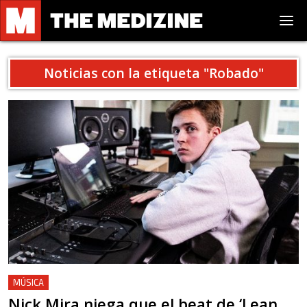
Noticias con la etiqueta "
Robado
"
MÚSICA
Nick Mira niega que el beat de ‘Lean