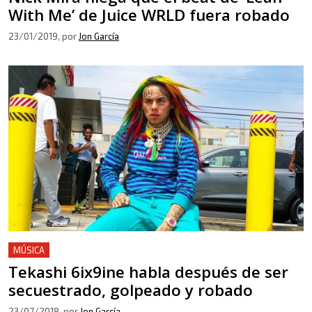
With Me’ de Juice WRLD fuera robado
23/01/2019
, por
Jon García
MÚSICA
Tekashi 6ix9ine habla después de ser
secuestrado, golpeado y robado
23/07/2018
, por
Jon García