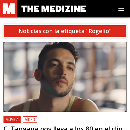
Noticias con la etiqueta "
Rogelio
"
MÚSICA
VÍDEO
C. Tangana nos lleva a los 80 en el clip