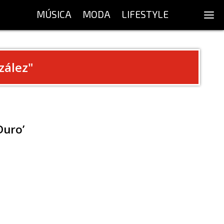
MÚSICA
MODA
LIFESTYLE
zález
"
Duro’