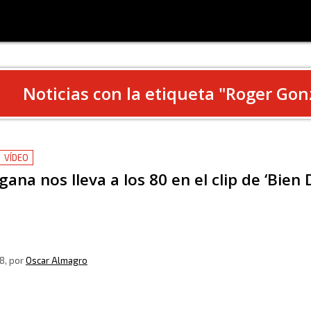
Noticias con la etiqueta "
Roger Gon
VÍDEO
gana nos lleva a los 80 en el clip de ‘Bien 
8
, por
Oscar Almagro