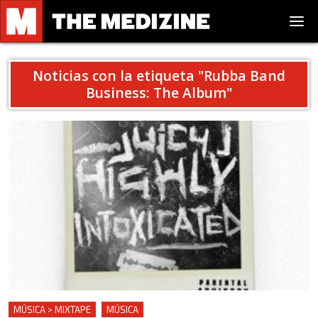
Noticias con la etiqueta "
Rubba Band
Business: The Album
"
MÚSICA > MIXTAPE
MÚSICA