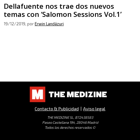
Dellafuente nos trae dos nuevos
temas con ‘Salomon Sessions Vol.1’
19/12/2019
, por
Erwin Landázuri
Contacto & Publicidad
|
Aviso legal
THE MEDIZINE SL, B72438583
Paseo Castellana 194, 28046 Madrid
Todos los derechos reservados ©