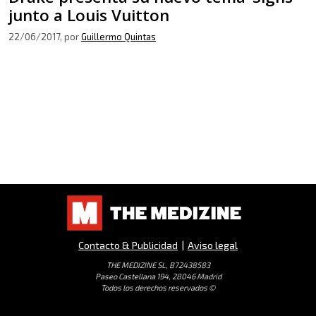
junto a Louis Vuitton
22/06/2017
, por
Guillermo Quintas
Contacto & Publicidad
|
Aviso legal
THE MEDIZINE SL, B72438583
Paseo Castellana 194, 28046 Madrid
Todos los derechos reservados ©