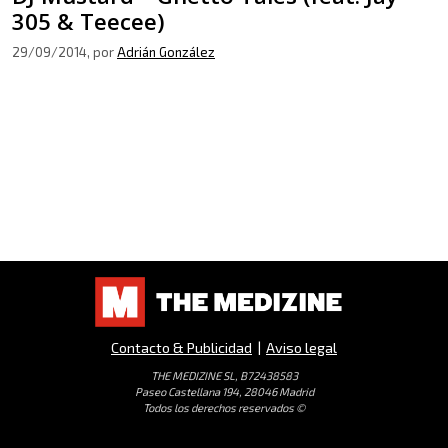
305 & Teecee)
29/09/2014
, por
Adrián González
Contacto & Publicidad
|
Aviso legal
THE MEDIZINE SL, B72438583
Paseo Castellana 194, 28046 Madrid
Todos los derechos reservados ©