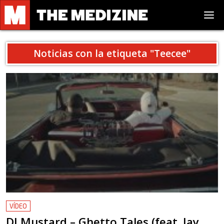
Noticias con la etiqueta "
Teecee
"
VÍDEO
DJ Mustard – Ghetto Tales (feat. Jay