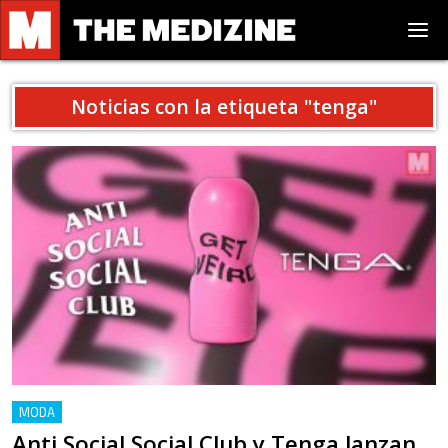
Noticias con la etiqueta "
tenga
"
MODA
Anti Social Social Club y Tenga lanzan