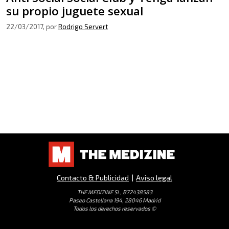
su propio juguete sexual
22/03/2017
, por
Rodrigo Servert
Contacto & Publicidad
|
Aviso legal
THE MEDIZINE SL, B72438583
Paseo Castellana 194, 28046 Madrid
Todos los derechos reservados ©