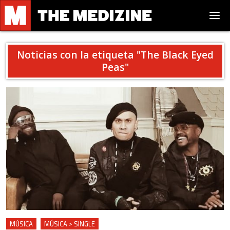
Noticias con la etiqueta "
The Black Eyed
Peas
"
MÚSICA
MÚSICA > SINGLE