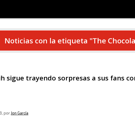
Noticias con la etiqueta "
The Chocola
h sigue trayendo sorpresas a sus fans c
8
, por
Jon García