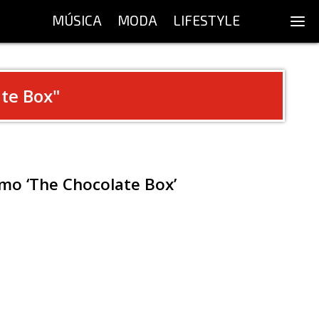
MÚSICA
MODA
LIFESTYLE
te Box
"
omo ‘The Chocolate Box’