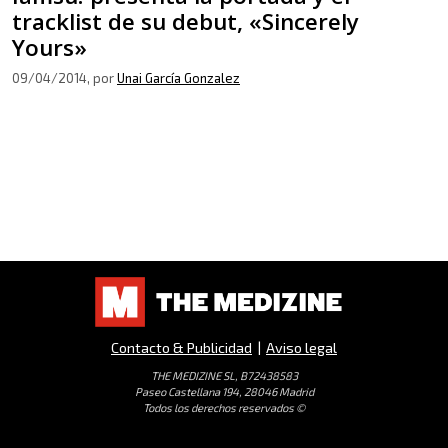
tracklist de su debut, «Sincerely
Yours»
09/04/2014
, por
Unai García Gonzalez
Contacto & Publicidad
|
Aviso legal
THE MEDIZINE SL, B72438583
Paseo Castellana 194, 28046 Madrid
Todos los derechos reservados ©