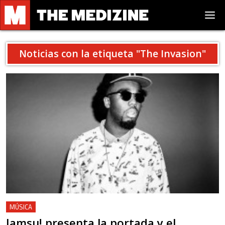
Noticias con la etiqueta "
The Invasion
"
MÚSICA
Iamsu! presenta la portada y el