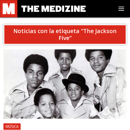
Noticias con la etiqueta "
The Jackson
Five
"
MÚSICA