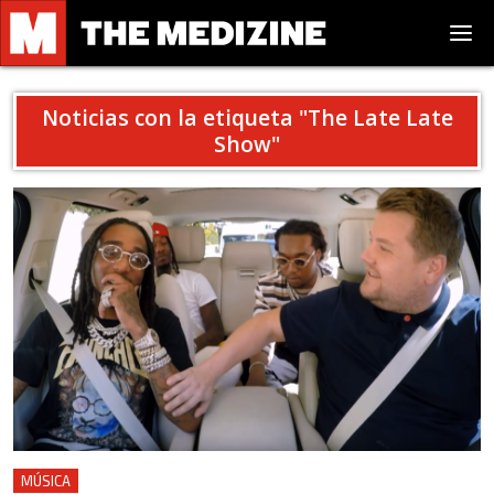
Noticias con la etiqueta "
The Late Late
Show
"
MÚSICA