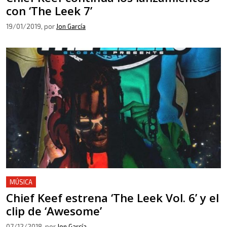
con ‘The Leek 7’
19/01/2019
, por
Jon García
MÚSICA
Chief Keef estrena ‘The Leek Vol. 6’ y el
clip de ‘Awesome’
07/12/2018
, por
Jon García