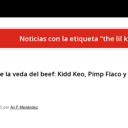
Noticias con la etiqueta "
the lil 
e la veda del beef: Kidd Keo, Pimp Flaco
6
, por
Ari P. Menéndez