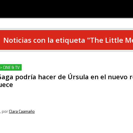
Noticias con la etiqueta "
The Little 
> CINE & TV
aga podría hacer de Úrsula en el nuevo r
uece
, por
Clara Caamaño