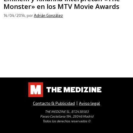
Monster» en los MTV Movie Awards
14/04/2014
, por
Adrián González
Contacto & Publicidad
|
Aviso legal
THE MEDIZINE SL, B72438583
Paseo Castellana 194, 28046 Madrid
Todos los derechos reservados ©