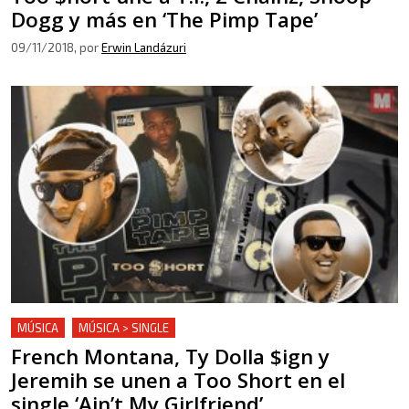
Dogg y más en ‘The Pimp Tape’
09/11/2018
, por
Erwin Landázuri
MÚSICA
MÚSICA > SINGLE
French Montana, Ty Dolla $ign y
Jeremih se unen a Too Short en el
single ‘Ain’t My Girlfriend’