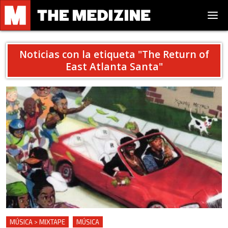
Noticias con la etiqueta "
The Return of
East Atlanta Santa
"
MÚSICA > MIXTAPE
MÚSICA