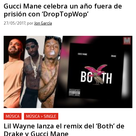
Gucci Mane celebra un año fuera de
prisión con ‘DropTopWop’
27/05/2017
, por
Jon García
MÚSICA
MÚSICA > SINGLE
Lil Wayne lanza el remix del ‘Both’ de
Drake y Gucci Mane