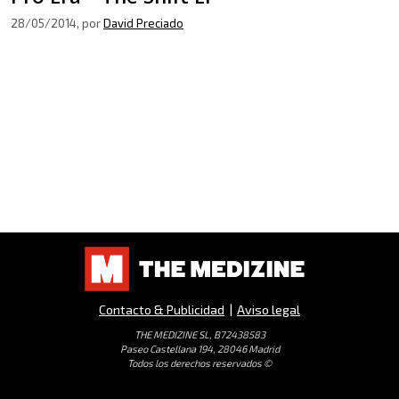
28/05/2014
, por
David Preciado
Contacto & Publicidad
|
Aviso legal
THE MEDIZINE SL, B72438583
Paseo Castellana 194, 28046 Madrid
Todos los derechos reservados ©