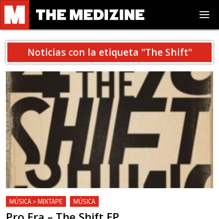
Noticias con la etiqueta "
The Shift
"
MÚSICA > MIXTAPE
MÚSICA
Pro Era – The Shift EP