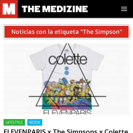
Noticias con la etiqueta "
The Simpson
"
LIFESTYLE
MODA
ELEVENPARIS x The Simpsons x Colette