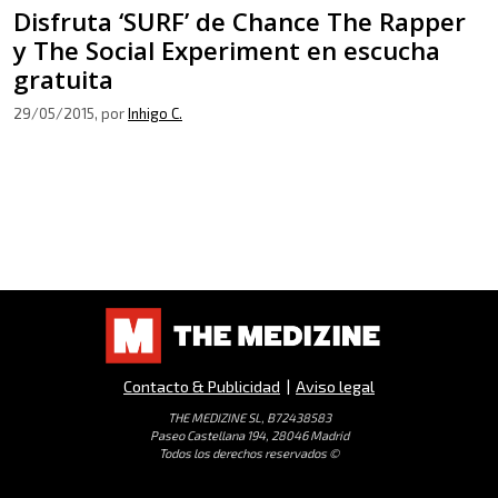
Disfruta ‘SURF’ de Chance The Rapper
y The Social Experiment en escucha
gratuita
29/05/2015
, por
Inhigo C.
Contacto & Publicidad
|
Aviso legal
THE MEDIZINE SL, B72438583
Paseo Castellana 194, 28046 Madrid
Todos los derechos reservados ©