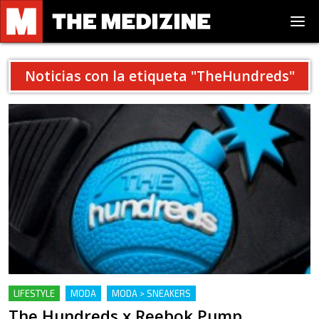
Noticias con la etiqueta "
TheHundreds
"
LIFESTYLE
MODA
MODA > SNEAKERS
The Hundreds x Reebok Pump