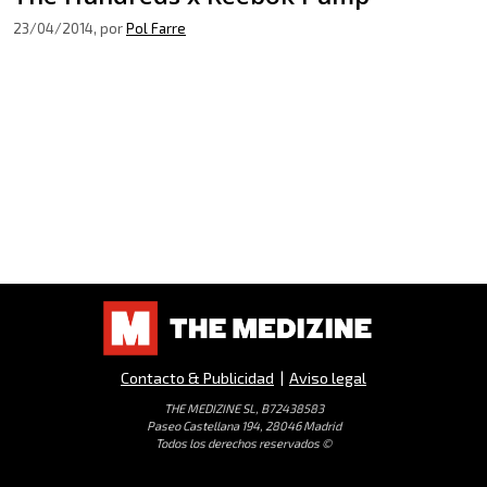
23/04/2014
, por
Pol Farre
Contacto & Publicidad
|
Aviso legal
THE MEDIZINE SL, B72438583
Paseo Castellana 194, 28046 Madrid
Todos los derechos reservados ©