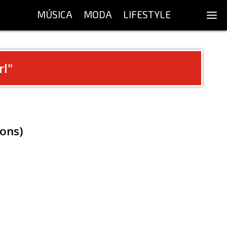
MÚSICA
MODA
LIFESTYLE
rl
"
mons)