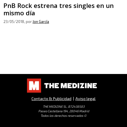
PnB Rock estrena tres singles en un
mismo día
23/05/2018
, por
Jon García
Contacto & Publicidad
|
Aviso legal
THE MEDIZINE SL, B72438583
Paseo Castellana 194, 28046 Madrid
Todos los derechos reservados ©