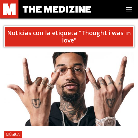
Noticias con la etiqueta "
Thought i was in
love
"
MÚSICA