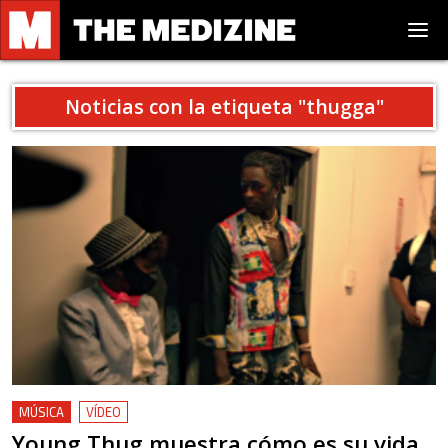
Noticias con la etiqueta "
thugga
"
MÚSICA
VÍDEO
Young Thug muestra cómo es su vida