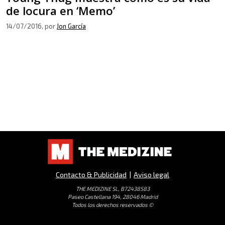
de locura en ‘Memo’
14/07/2016
, por
Jon García
Contacto & Publicidad
|
Aviso legal
THE MEDIZINE SL, B72438583
Paseo Castellana 194, 28046 Madrid
Todos los derechos reservados ©