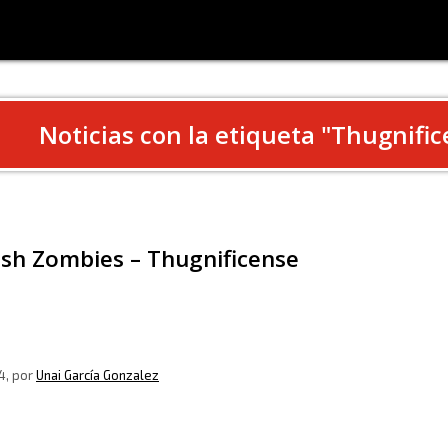
Noticias con la etiqueta "
Thugnific
ush Zombies – Thugnificense
4
, por
Unai García Gonzalez