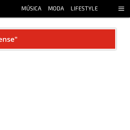
MÚSICA
MODA
LIFESTYLE
ense
"