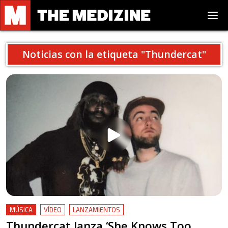
Noticias con la etiqueta "
Thundercat
"
MÚSICA
VÍDEO
LANZAMIENTOS
Thundercat lanza ‘She Knows Too