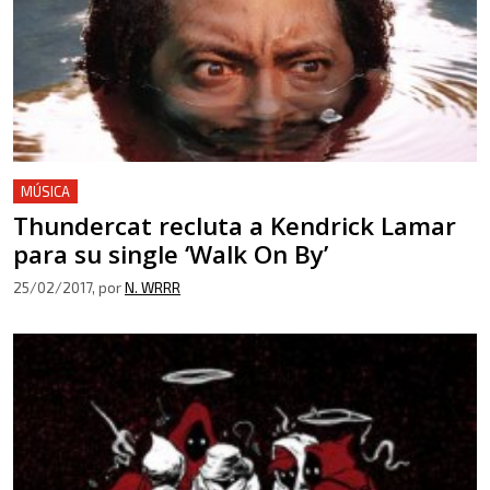
MÚSICA
Thundercat recluta a Kendrick Lamar
para su single ‘Walk On By’
25/02/2017
, por
N. WRRR