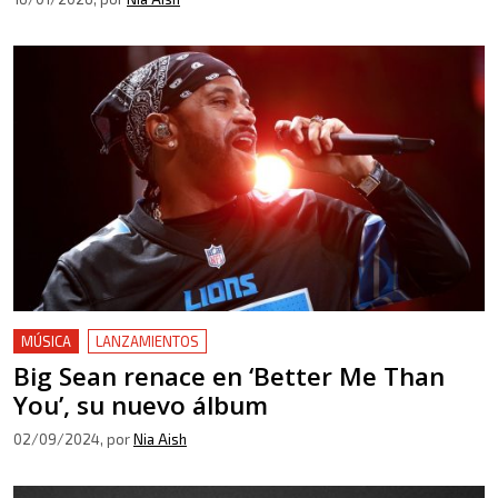
MÚSICA
LANZAMIENTOS
Big Sean renace en ‘Better Me Than
You’, su nuevo álbum
02/09/2024
, por
Nia Aish