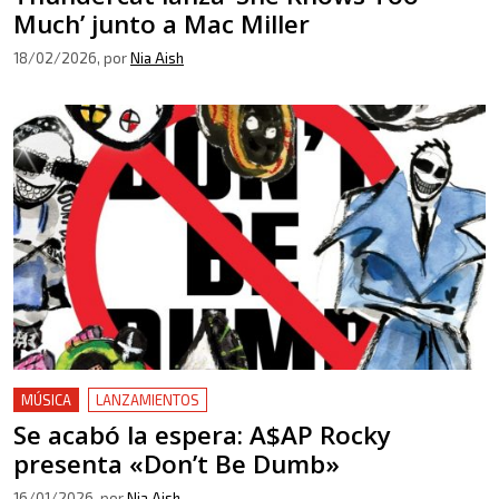
Much’ junto a Mac Miller
18/02/2026
, por
Nia Aish
MÚSICA
LANZAMIENTOS
Se acabó la espera: A$AP Rocky
presenta «Don’t Be Dumb»
16/01/2026
, por
Nia Aish